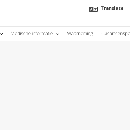
Translate
Medische informatie
Waarneming
Huisartsensp