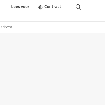
Lees voor
Contrast
oedpost